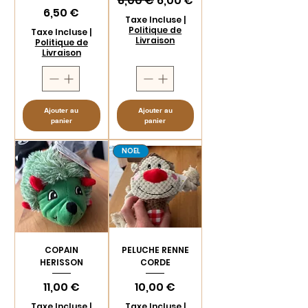
8,00 €
6,00 €
Prix
6,50 €
Taxe Incluse
|
Politique de
Taxe Incluse
|
Livraison
Politique de
Livraison
Ajouter au
Ajouter au
panier
panier
NOEL
COPAIN
PELUCHE RENNE
HERISSON
CORDE
Prix
Prix
11,00 €
10,00 €
Taxe Incluse
|
Taxe Incluse
|