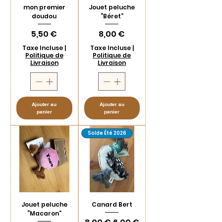
mon premier
Jouet peluche
doudou
“Béret”
Prix
Prix
5,50 €
8,00 €
Taxe Incluse
|
Taxe Incluse
|
Politique de
Politique de
Livraison
Livraison
Ajouter au
Ajouter au
panier
panier
Solde Été 2026
Jouet peluche
Canard Bert
“Macaron”
Prix original
Prix promotionnel