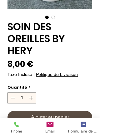
SOIN DES
OREILLES BY
HERY
Prix
8,00 €
Taxe Incluse
|
Politique de Livraison
Quantité
*
Ajouter au panier
Phone
Email
Formulaire de contact
Commander et payer