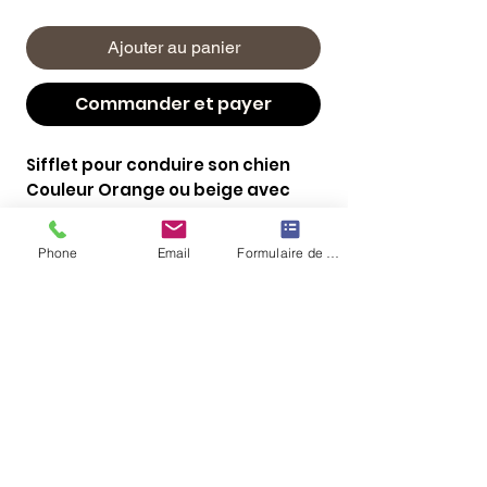
Ajouter au panier
Commander et payer
Sifflet pour conduire son chien
Couleur Orange ou beige avec
cordon fourni
Léger en bouche, sans roulette,
Phone
Email
Formulaire de contact
idéal pour le rappel
En matière plastique, avec un
anneau métallique pour associé
à un cordon.
Taille: 10 cm
avec CORDON: longueur 50 cm
diamètre 3 mm