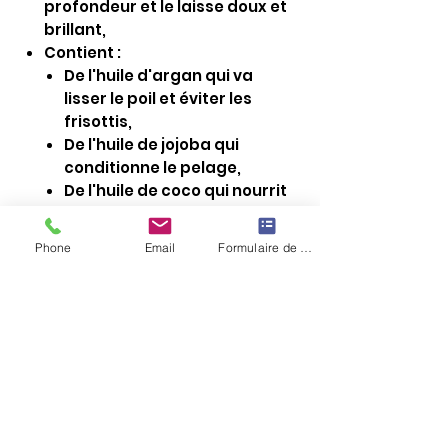
profondeur et le laisse doux et
brillant,
Contient :
De l'huile d'argan qui va
lisser le poil et éviter les
frisottis,
De l'huile de jojoba qui
conditionne le pelage,
De l'huile de coco qui nourrit
et adoucit,
de l'Aloe Véra qui adoucit et
Phone
Email
Formulaire de contact
calme la peau,
Parfum pêche pour une note
sucrée et poudrée,
Sans parabens, surfactants ou
colorants. Sans gluten ni noix
pour plus de sécurité.