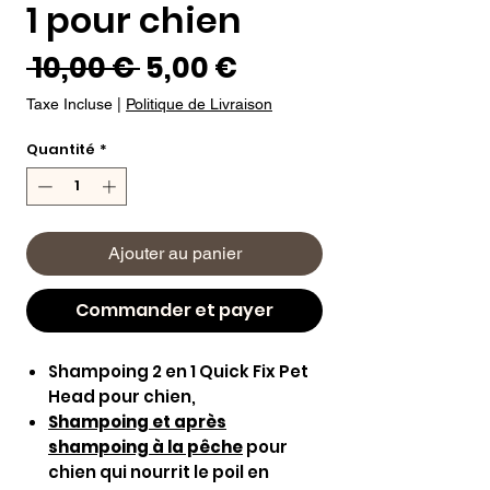
1 pour chien
Prix
Prix
 10,00 € 
5,00 €
original
promotionnel
Taxe Incluse
|
Politique de Livraison
Quantité
*
Ajouter au panier
Commander et payer
Shampoing 2 en 1 Quick Fix Pet
Head pour chien,
Shampoing et après
shampoing à la pêche
pour
chien qui nourrit le poil en