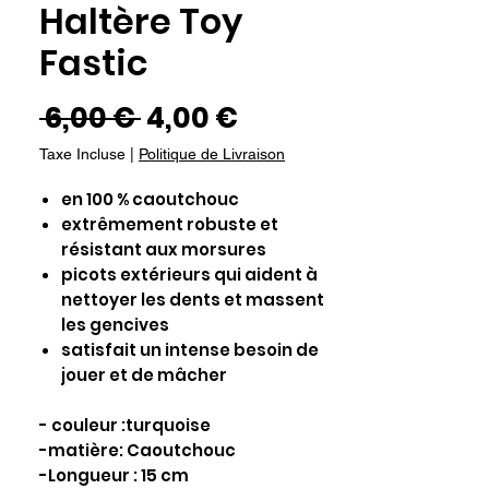
Haltère Toy
Fastic
Prix
Prix
 6,00 € 
4,00 €
original
promotionnel
Taxe Incluse
|
Politique de Livraison
en 100 % caoutchouc
extrêmement robuste et
résistant aux morsures
picots extérieurs qui aident à
nettoyer les dents et massent
les gencives
satisfait un intense besoin de
jouer et de mâcher
- couleur :turquoise
-matière: Caoutchouc
-Longueur : 15 cm