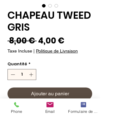
CHAPEAU TWEED
GRIS
Prix
Prix
 8,00 € 
4,00 €
original
promotionnel
Taxe Incluse
|
Politique de Livraison
Quantité
*
Ajouter au panier
Commander et payer
Phone
Email
Formulaire de contact
Chapeau de la collection de
House of Paws.