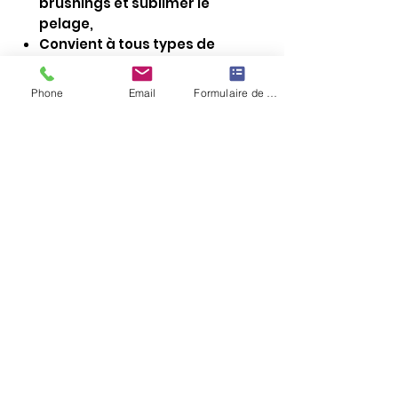
brushings et sublimer le
pelage,
Convient à tous types de
pelages, même les plus
délicats,
Phone
Email
Formulaire de contact
Deisgn ergonomique pour une
prise en main facile et
confortable,
Permet de démêler et lisser
efficacement le poil,
Longueur des picots : 1 cm
1-B0169 : Petit modèle.
Dimensions tête : 6.2 x 4.5 cm /
Hauteur totale : 12.6 cm,
*idéal pour habituer les chiots au
toilettage, au brossage
✔ Paiement par virement sécurisé
💬 “Besoin d’aide pour
✔ Confirmation rapide